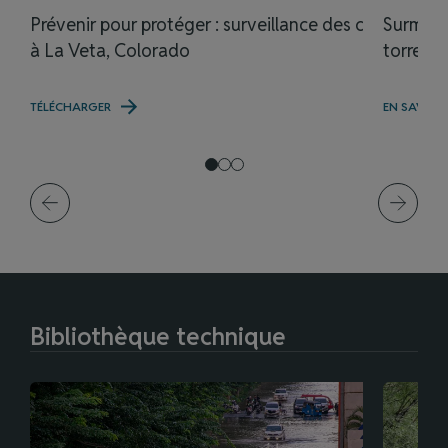
Prévenir pour protéger : surveillance des crues
Surmont
à La Veta, Colorado
torrents
TÉLÉCHARGER
EN SAVOIR
Bibliothèque technique