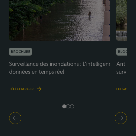
BROCHURE
BLOG
Surveillance des inondations : L'intelligence des
Anticiper
données en temps réel
surveil
TÉLÉCHARGER
EN SAVOIR