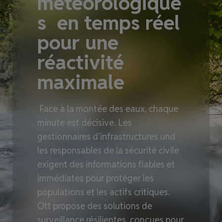
météorologique
s en temps réel
pour une
réactivité
maximale
Face à la montée des eaux, chaque
minute est décisive. Les
gestionnaires d'infrastructures und
les responsables de la sécurité civile
exigent des informations fiables et
immédiates pour protéger les
populations et les actifs critiques.
Ott propose des solutions de
surveillance résilientes, conçues pour