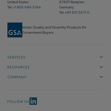
United States
87437 Kempten
Tel:
+1 800-949-3766
Germany
Tel: +
49 831 5617-0
Water Quality and Quantity Products for
Government Buyers
SERVICES
Technical Support
Installation & Maintenance
Calibration & 
RESOURCES
Blog
FAQ
COMPANY
Contact Us
About Us
Events
News & Announcements
Careers
FOLLOW US