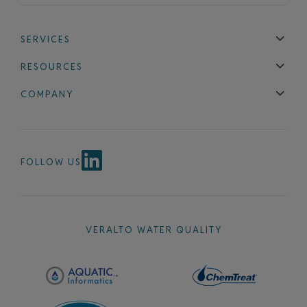
SERVICES
Technical Support
Installation & Maintenance
Calibration & 
RESOURCES
Blog
FAQ
COMPANY
Contact Us
About Us
Events
News & Announcements
Careers
FOLLOW US
VERALTO WATER QUALITY