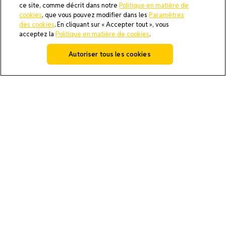
ce site, comme décrit dans notre
Politique en matière de
cookies
, que vous pouvez modifier dans les
Paramètres
des cookies
. En cliquant sur « Accepter tout », vous
acceptez la
Politique en matière de cookies
.
Autoriser tous les cookies
AI Policy
Cookie Policy
Do Not Sell or Share My Data
Privacy Policy
Product Security & Coordinated Vulnerability Disclosure
(CVD) Process
Terms and Conditions of Purchase
Terms and Conditions of Sale (North America / Rest of World
excluding Europe)
Paramètres des cookies
© 2026 All rights reserved.