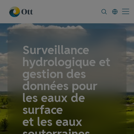
In-Situ.com
FAQ
News & Announcement
Surveillance
hydrologique et
gestion des
données pour
les eaux de
surface
et les eaux
souterraines