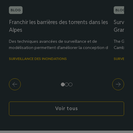
BLOG
BLOG
Franchir les barrières des torrents dans les
Surveill
Alpes
Grande
Des techniques avancées de surveillance et de
The Great 
modélisation permettent d'améliorer la conception des ...
Cambridges
SURVEILLANCE DES INONDATIONS
SURVEILLA
Voir tous