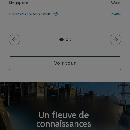
Singapore
Washingto
SINGAPORE WATER WEEK
AWWA | AC
Voir tous
Un fleuve de
connaissances