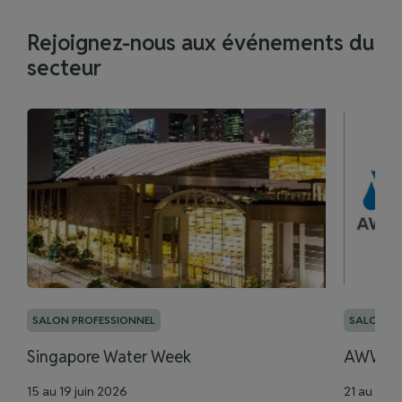
Rejoignez-nous aux événements du
secteur
SALON PROFESSIONNEL
SALON PR
Singapore Water Week
AWWA |
15
au
19
juin
2026
21 au 24 j