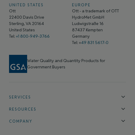
UNITED STATES
EUROPE
Ott
Ott - a trademark of OTT
22400 Davis Drive
HydroMet GmbH
Sterling, VA 20164
Ludwigstraße 16
United States
87437 Kempten
Tel:
+1 800-949-3766
Germany
Tel: +
49 831 5617-0
Water Quality and Quantity Products for
Government Buyers
SERVICES
Technical Support
Installation & Maintenance
Calibration & 
RESOURCES
Blog
FAQ
COMPANY
Contact Us
About Us
Events
News & Announcements
Careers