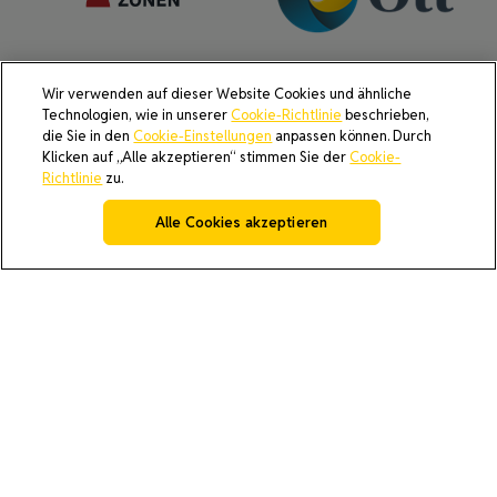
Wir verwenden auf dieser Website Cookies und ähnliche
Technologien, wie in unserer
Cookie-Richtlinie
beschrieben,
die Sie in den
Cookie-Einstellungen
anpassen können. Durch
Klicken auf „Alle akzeptieren“ stimmen Sie der
Cookie-
Richtlinie
zu.
Alle Cookies akzeptieren
AI Generated Image Policy
Cookie Policy
Do Not Sell or Share My Data
Privacy Policy
Product Security & Coordinated Vulnerability Disclosure
(CVD) Process
Terms and Conditions of Purchase
Terms and Conditions of Sale (North America / Rest of World
excluding Europe)
Cookie-Einstellungen