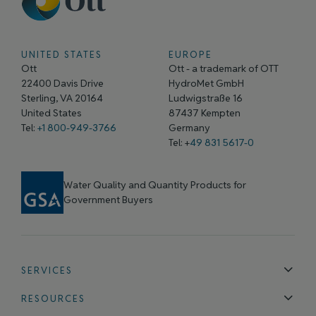
UNITED STATES
EUROPE
Ott
Ott - a trademark of OTT
22400 Davis Drive
HydroMet GmbH
Sterling, VA 20164
Ludwigstraße 16
United States
87437 Kempten
Tel:
+1 800-949-3766
Germany
Tel: +
49 831 5617-0
Water Quality and Quantity Products for
Government Buyers
SERVICES
Technical Support
Installation & Maintenance
Calibration & 
RESOURCES