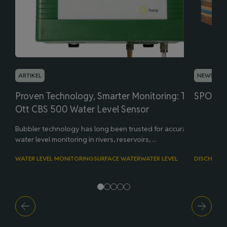
ARTIKEL
NEWSLETT
Proven Technology, Smarter Monitoring: The
SPOTTL
Ott CBS 500 Water Level Sensor
Bubbler technology has long been trusted for accurate
water level monitoring in rivers, reservoirs, ...
WATER LEVEL MONITORING
SURFACE WATER
WATER LEVEL
DISCHARG