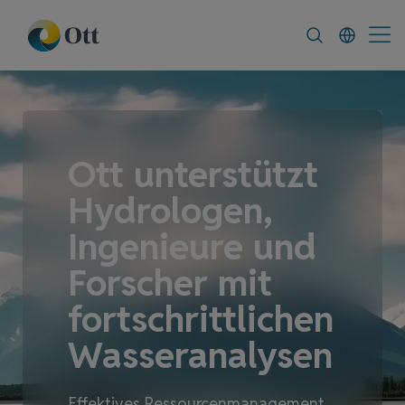
In-Situ.com
FAQ
News & Announcement
Ott unterstützt
Hydrologen,
Ingenieure und
Forscher mit
fortschrittlichen
Wasseranalysen
Effektives Ressourcenmanagement