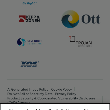
AI Generated Image Policy
Cookie Policy
Do Not Sell or Share My Data
Privacy Policy
Product Security & Coordinated Vulnerability Disclosure
(CVD) Process
Terms and Conditions of Purchase