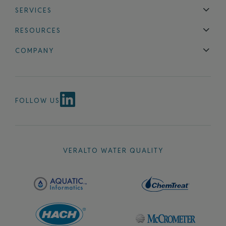
SERVICES
Technical Support
Installation & Maintenance
Calibration & 
RESOURCES
Blog
FAQ
COMPANY
Contact Us
About Us
Events
News & Announcements
Careers
FOLLOW US
VERALTO WATER QUALITY