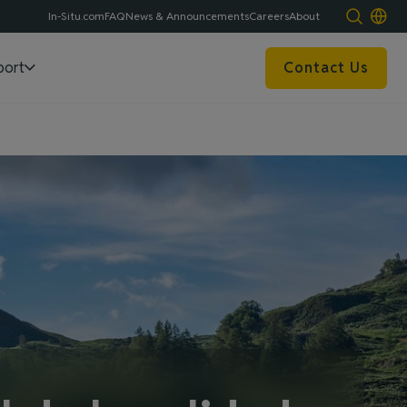
In-Situ.com
FAQ
News & Announcements
Careers
About
port
Contact Us