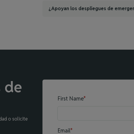
¿Apoyan los despliegues de emerge
s de
First Name
*
dad o solicite
Email
*