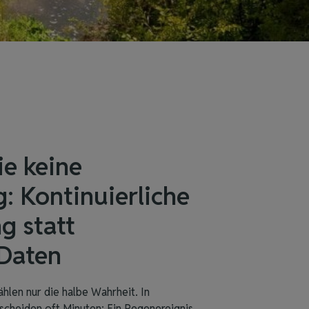
ie keine
: Kontinuierliche
 statt
 Daten
hlen nur die halbe Wahrheit. In
cheiden oft Minuten: Ein Regenereignis