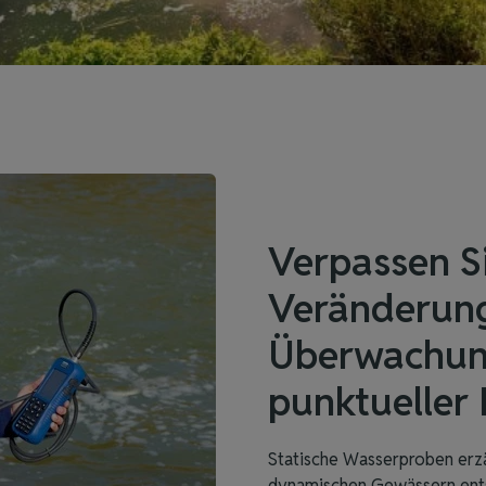
Verpassen S
Veränderung
Überwachung
punktueller
Statische Wasserproben erzä
dynamischen Gewässern ents