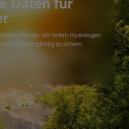
se Daten für
er
tetigem Wandel. Wir liefern Hydrologen
essourcen langfristig zu sichern.