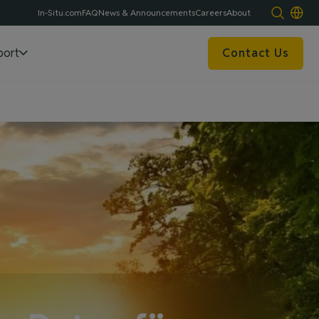
In-Situ.com
FAQ
News & Announcements
Careers
About
port
Contact Us